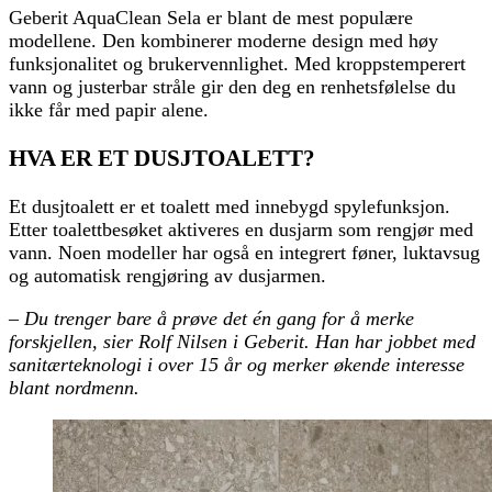
Geberit AquaClean Sela er blant de mest populære
modellene. Den kombinerer moderne design med høy
funksjonalitet og brukervennlighet. Med kroppstemperert
vann og justerbar stråle gir den deg en renhetsfølelse du
ikke får med papir alene.
HVA ER ET DUSJTOALETT?
Et dusjtoalett er et toalett med innebygd spylefunksjon.
Etter toalettbesøket aktiveres en dusjarm som rengjør med
vann. Noen modeller har også en integrert føner, luktavsug
og automatisk rengjøring av dusjarmen.
– Du trenger bare å prøve det én gang for å merke
forskjellen, sier Rolf Nilsen i Geberit. Han har jobbet med
sanitærteknologi i over 15 år og merker økende interesse
blant nordmenn.