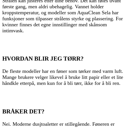
Strålen kan justeres etter dine behov. Det kan føles uvant
første gang, men aldri ubehagelig. Vannet holder
kroppstemperatur, og modeller som AquaClean Sela har
funksjoner som tilpasser strålens styrke og plassering. For
kvinner finnes det egne innstillinger med skånsom
intimvask.
HVORDAN BLIR JEG TØRR?
De fleste modeller har en føner som tørker med varm luft.
Mange brukere velger likevel å bruke litt papir eller et lite
håndkle etterpå, men kun for å bli tørr, ikke for å bli ren.
BRÅKER DET?
Nei. Moderne dusjtoaletter er stillegående. Føneren er