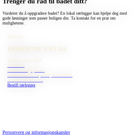
Trenger du råd til badet ditt?
Vurderer du å oppgradere badet? En lokal rørlegger kan hjelpe deg med
gode løsninger som passer boligen din. Ta kontakt for en prat om
mulighetene.
MEDLEM
DØRHEIM VVS AS
Medlem siden 2024
47908832
dorheimvvs@lyse.net
Sandvikbakken 40, 4329, SANDNES
www.dorheimvvs.no
Bestill rørlegger
Personvern og informasjonskapsler