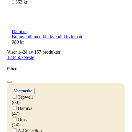
1 353 kr
Damixa
Bunnventil med klikkventil i hvit matt
980 kr
Viser 1–24 av 157 produkter
1
2
3
4
5
6
7
Neste
Filter
Varemerke
Tapwell
(60)
Damixa
(47)
Oras
(24)
A-Collection