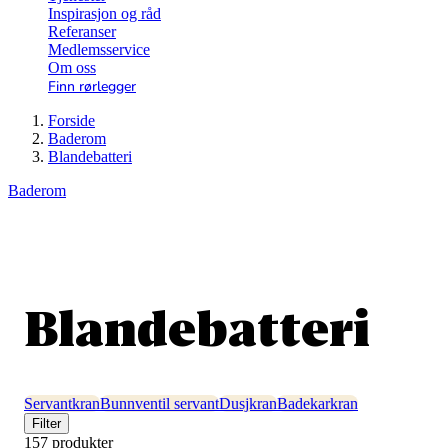
Inspirasjon og råd
Referanser
Medlemsservice
Om oss
Finn rørlegger
Forside
Baderom
Blandebatteri
Baderom
Blandebatteri
Servantkran
Bunnventil servant
Dusjkran
Badekarkran
Filter
157 produkter