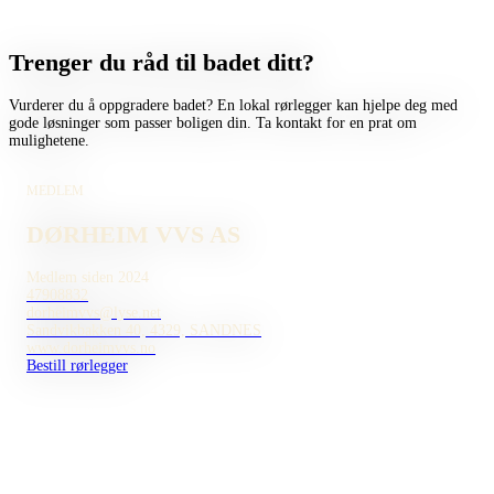
Trenger du råd til badet ditt?
Vurderer du å oppgradere badet? En lokal rørlegger kan hjelpe deg med
gode løsninger som passer boligen din. Ta kontakt for en prat om
mulighetene.
MEDLEM
DØRHEIM VVS AS
Medlem siden 2024
47908832
dorheimvvs@lyse.net
Sandvikbakken 40, 4329, SANDNES
www.dorheimvvs.no
Bestill rørlegger