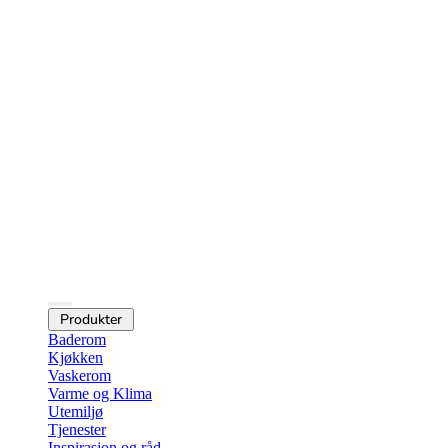
Produkter
Baderom
Kjøkken
Vaskerom
Varme og Klima
Utemiljø
Tjenester
Inspirasjon og råd