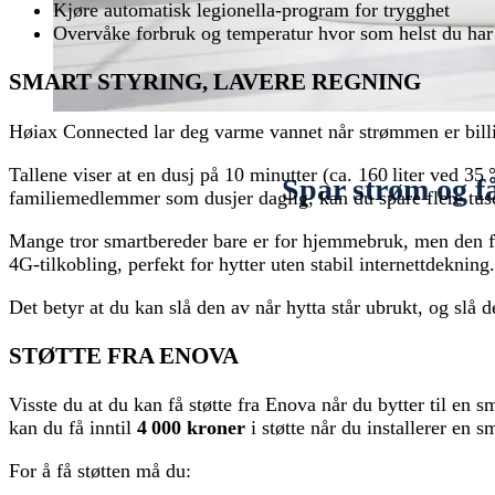
Kjøre automatisk legionella-program for trygghet
Overvåke forbruk og temperatur hvor som helst du har 
SMART STYRING, LAVERE REGNING
Høiax Connected lar deg varme vannet når strømmen er billigs
Tallene viser at en dusj på 10 minutter (ca. 160 liter ved 35
Spar strøm og f
familiemedlemmer som dusjer daglig, kan du spare flere tuse
Mange tror smartbereder bare er for hjemmebruk, men den fun
4G-tilkobling, perfekt for hytter uten stabil internettdekning.
Det betyr at du kan slå den av når hytta står ubrukt, og slå 
STØTTE FRA ENOVA
Visste du at du kan få støtte fra Enova når du bytter til en
kan du få inntil
4 000 kroner
i støtte når du installerer en
For å få støtten må du: