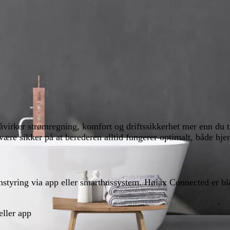
n påvirker strømregning, komfort og driftssikkerhet mer enn 
 være sikker på at berederen alltid fungerer optimalt, både hj
styring via app eller smarthussystem. Høiax Connected er bl
eller app