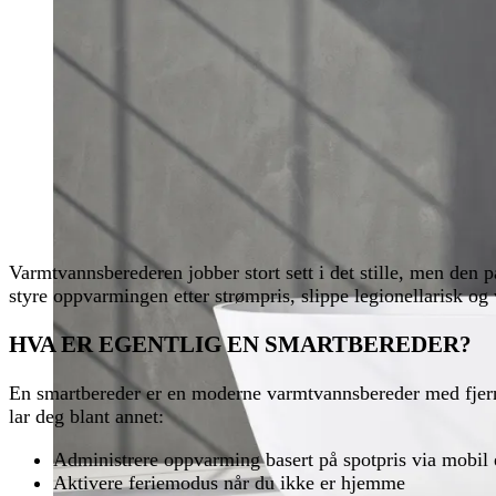
Varmtvannsberederen jobber stort sett i det stille, men de
styre oppvarmingen etter strømpris, slippe legionellarisk og
HVA ER EGENTLIG EN SMARTBEREDER?
En smartbereder er en moderne varmtvannsbereder med fjern
lar deg blant annet:
Administrere oppvarming basert på spotpris via mobil 
Aktivere feriemodus når du ikke er hjemme