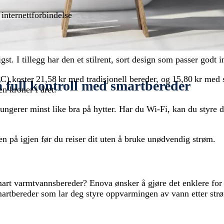
internettforbindelse
t. I tillegg har den et stilrent, sort design som passer godt 
 °C) koster 21,58 kr med tradisjonell bereder, og 15,80 kr med
å full kontroll med smartbereder
n kroner i året.
gerer minst like bra på hytter. Har du Wi‑Fi, kan du styre d
den på igjen før du reiser dit uten å bruke unødvendig strøm.
 smart varmtvannsbereder? Enova ønsker å gjøre det enklere fo
 smartbereder som lar deg styre oppvarmingen av vann etter str