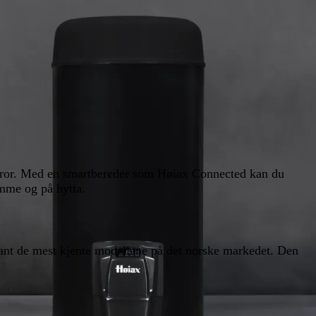
du tror. Med en smartbereder som Høiax Connected kan du
emme og på hytta.
ant de mest kjente modellene på det norske markedet. Den