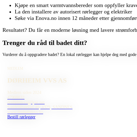
Kjøpe en smart varmtvannsbereder som oppfyller krav
La den installere av autorisert rørlegger og elektriker
Søke via Enova.no innen 12 måneder etter gjennomført 
Resultatet? Du får en moderne løsning med lavere strømforbr
Trenger du råd til badet ditt?
Vurderer du å oppgradere badet? En lokal rørlegger kan hjelpe deg med gode 
MEDLEM
DØRHEIM VVS AS
Medlem siden 2024
47908832
dorheimvvs@lyse.net
Sandvikbakken 40, 4329, SANDNES
www.dorheimvvs.no
Bestill rørlegger