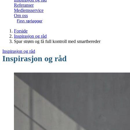
Referanser
Medlemsservice
Om oss
Finn rørlegger
Forside
Inspirasjon og råd
Spar strøm og få full kontroll med smartbereder
Inspirasjon og råd
Inspirasjon og råd